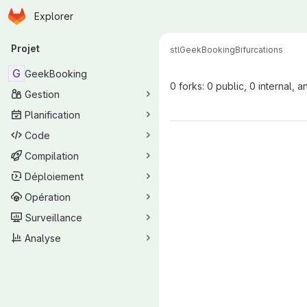
Page d'accueil
Passer au contenu principal
Explorer
Navigation principale
Projet
stl
GeekBooking
Bifurcations
G
GeekBooking
0 forks: 0 public, 0 internal, a
Gestion
Planification
Code
Compilation
Déploiement
Opération
Surveillance
Analyse