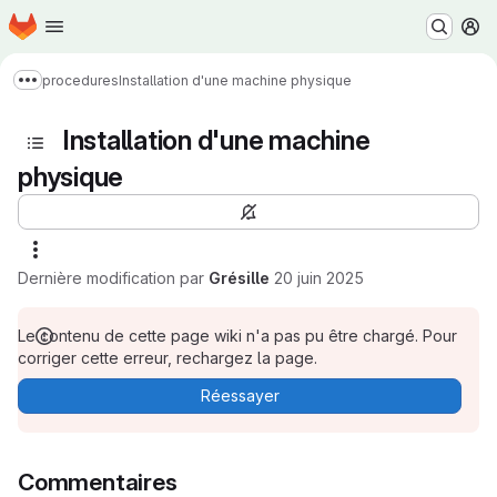
Page d'accueil
Passer au contenu principal
M
procedures
Installation d'une machine physique
Afficher davantage de fils d'Ariane
Installation d'une machine
physique
Dernière modification par
Grésille
20 juin 2025
Le contenu de cette page wiki n'a pas pu être chargé. Pour
corriger cette erreur, rechargez la page.
Réessayer
Commentaires