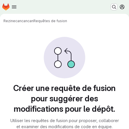
Page d'accueil
Passer au contenu principal
M
Rezine
cancancan
Requêtes de fusion
Requêtes de fusion
Créer une requête de fusion
pour suggérer des
modifications pour le dépôt.
Utiliser les requêtes de fusion pour proposer, collaborer
et examiner des modifications de code en équipe.