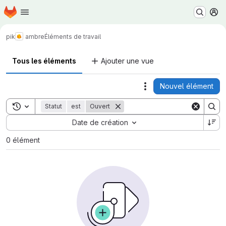
Page d'accueil
Passer au contenu principal
M
pik
ambre
Éléments de travail
Tous les éléments
Ajouter une vue
Nouvel élément
Actions
Toggle search history
Statut
est
Ouvert
Sort by:
Date de création
0 élément