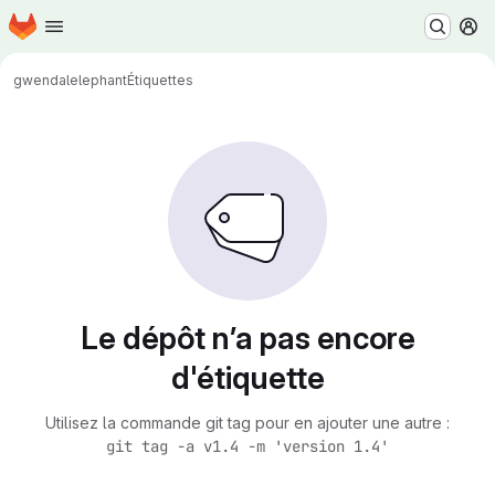
Page d'accueil
Passer au contenu principal
M
gwendal
elephant
Étiquettes
Le dépôt n’a pas encore
d'étiquette
Utilisez la commande git tag pour en ajouter une autre :
git tag -a v1.4 -m 'version 1.4'