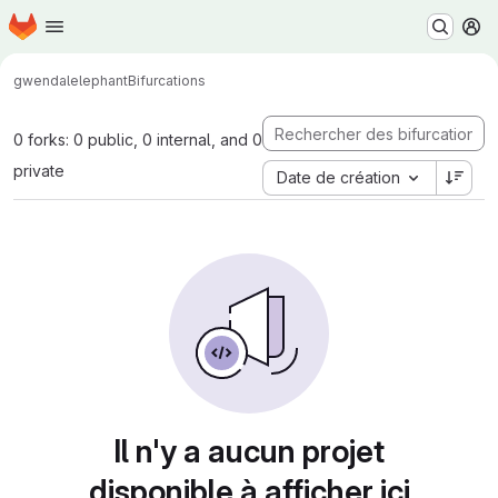
Page d'accueil
Passer au contenu principal
M
gwendal
elephant
Bifurcations
0 forks: 0 public, 0 internal, and 0
private
Date de création
Il n'y a aucun projet
disponible à afficher ici