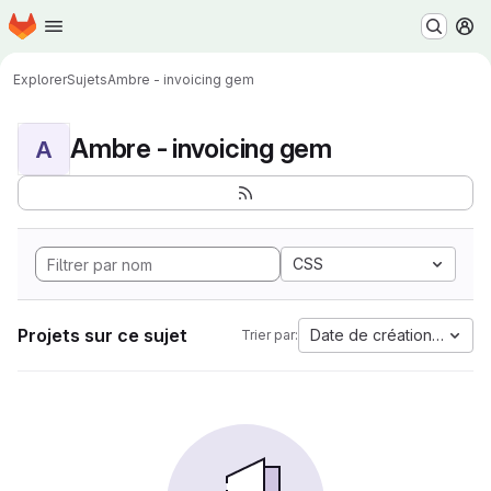
Page d'accueil
Passer au contenu principal
M
Explorer
Sujets
Ambre - invoicing gem
Ambre - invoicing gem
A
CSS
Projets sur ce sujet
Date de création la plus
Trier par: