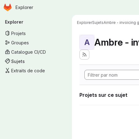
Page d'accueil
Passer au contenu principal
Explorer
Navigation principale
Explorer
Explorer
Sujets
Ambre - invoicing
Projets
Ambre - in
A
Groupes
Catalogue CI/CD
Sujets
Extraits de code
Projets sur ce sujet