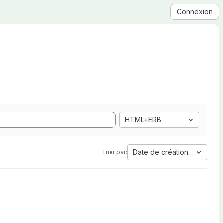
Connexion
HTML+ERB
Date de création la plus a
Trier par: