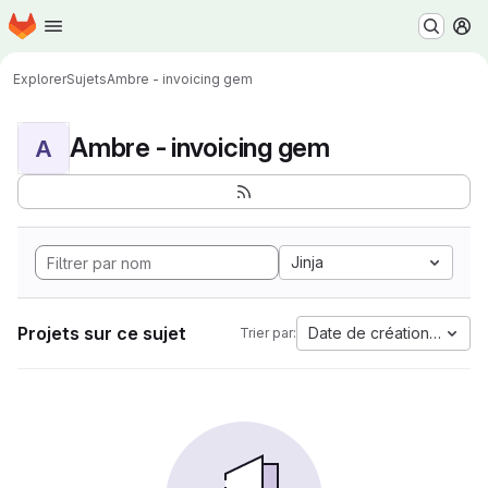
Page d'accueil
Passer au contenu principal
M
Explorer
Sujets
Ambre - invoicing gem
Ambre - invoicing gem
A
Jinja
Projets sur ce sujet
Date de création la plus
Trier par: