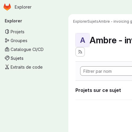
Page d'accueil
Passer au contenu principal
Explorer
Navigation principale
Explorer
Explorer
Sujets
Ambre - invoicing
Projets
Ambre - in
A
Groupes
Catalogue CI/CD
Sujets
Extraits de code
Projets sur ce sujet