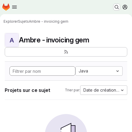
Page d'accueil
Passer au contenu principal
M
Explorer
Sujets
Ambre - invoicing gem
Ambre - invoicing gem
A
Java
Projets sur ce sujet
Date de création la plus
Trier par: