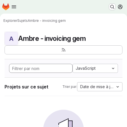
Page d'accueil
Passer au contenu principal
M
Explorer
Sujets
Ambre - invoicing gem
Ambre - invoicing gem
A
JavaScript
Projets sur ce sujet
Date de mise à jour
Trier par: