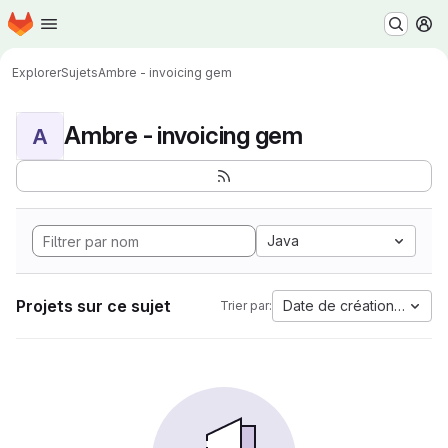
Page d'accueil
Passer au contenu principal
M
Explorer
Sujets
Ambre - invoicing gem
Ambre - invoicing gem
A
Java
Projets sur ce sujet
Date de création la plus
Trier par: