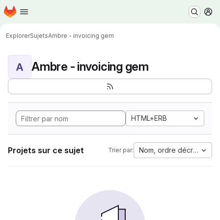
Page d'accueil
Passer au contenu principal
M
Explorer
Sujets
Ambre - invoicing gem
Ambre - invoicing gem
A
HTML+ERB
Projets sur ce sujet
Nom, ordre décroissant
Trier par: