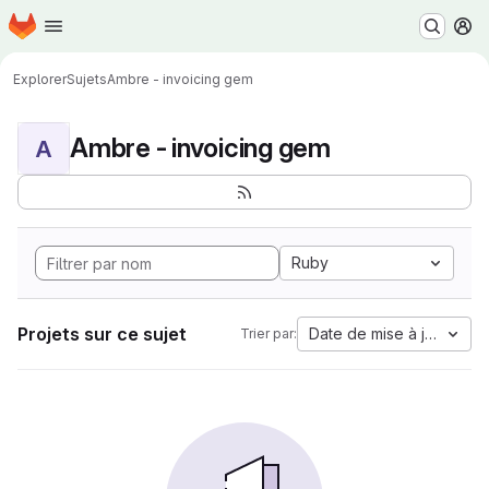
Page d'accueil
Passer au contenu principal
M
Explorer
Sujets
Ambre - invoicing gem
Ambre - invoicing gem
A
Ruby
Projets sur ce sujet
Date de mise à jour
Trier par: